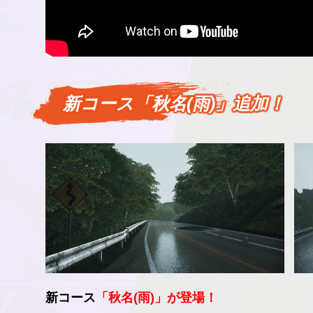
新コース「秋名(雨)」追加！
新コース
「秋名(雨)」が登場！