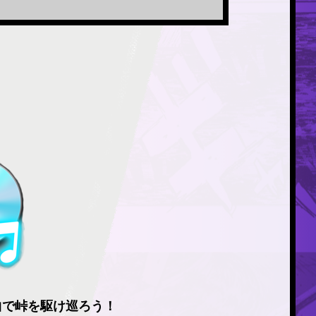
曲で峠を駆け巡ろう！